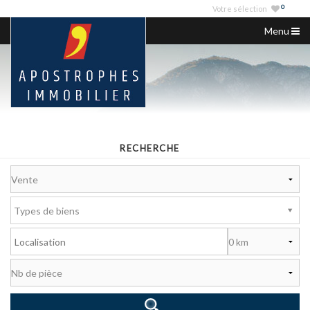
0
Votre sélection
Menu
ACCUEIL
NOS ANNONCES
VENDRE
NOS AGENCES
RECHERCHE
SERVICES IMMO
NOUS CONTACTER
Types de biens