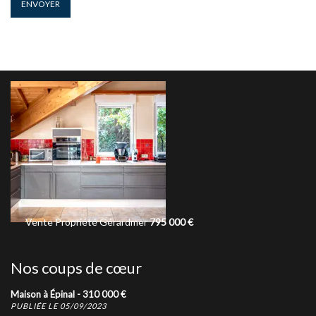
ENVOYER
Propriété
Gérardmer
795 000
€
Vente
T2
Épinal
125 000
€
Nos coups de cœur
Maison à Épinal -
310 000
€
PUBLIÉE LE 05/09/2023