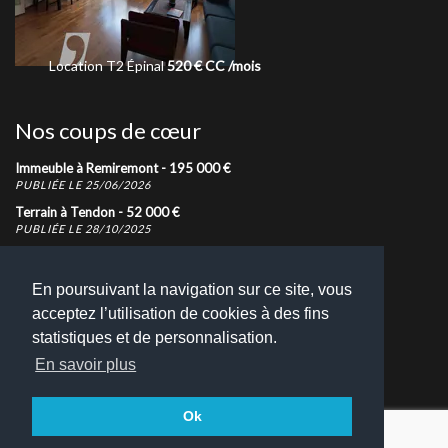
Vente
Maison
Épinal
239 000
€
Vente
Terrain
Bru
Nos coups de cœur
Immeuble à Remiremont -
195 000
€
PUBLIÉE LE 25/06/2026
Terrain à Tendon -
52 000
€
PUBLIÉE LE 28/10/2025
Maison à Épinal -
299 000
€
PUBLIÉE LE 24/09/2024
En poursuivant la navigation sur ce site, vous
acceptez l’utilisation de cookies à des fins
Nous contacter
statistiques et de personnalisation.
N'hésitez pas à nous contacter pour toutes demandes
En savoir plus
d'informations
Retrouvez toutes nos coordonnées
Ok