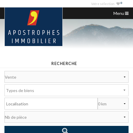
0
Votre sélection
Menu
ACCUEIL
NOS ANNONCES
VENDRE
NOS AGENCES
RECHERCHE
SERVICES IMMO
NOUS CONTACTER
Types de biens