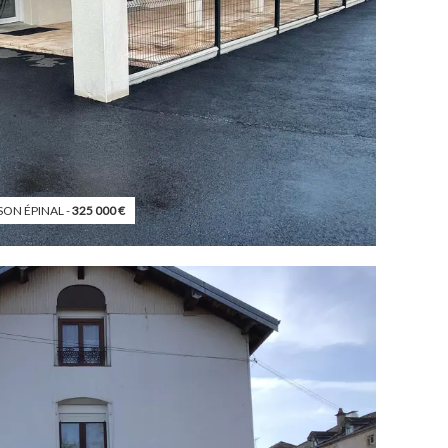
SON ÉPINAL -
325 000
€