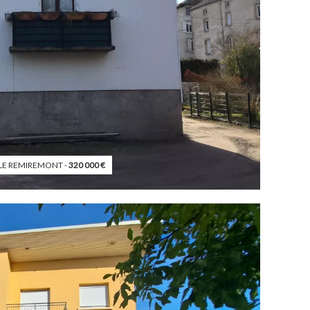
E REMIREMONT -
320 000
€