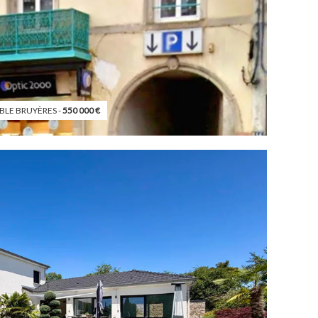
LE BRUYÈRES -
550 000
€