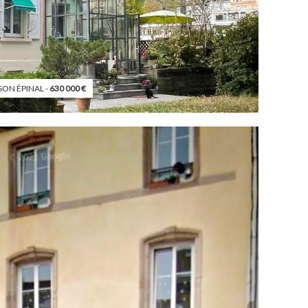
SON ÉPINAL -
630 000
€