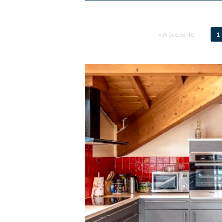
«
Précédente
1