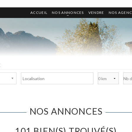
ACCUEIL
NOS ANNONCES
VENDRE
NOS AGENC
E
NOS ANNONCES
101 BIEN(S) TROUVÉ(S)