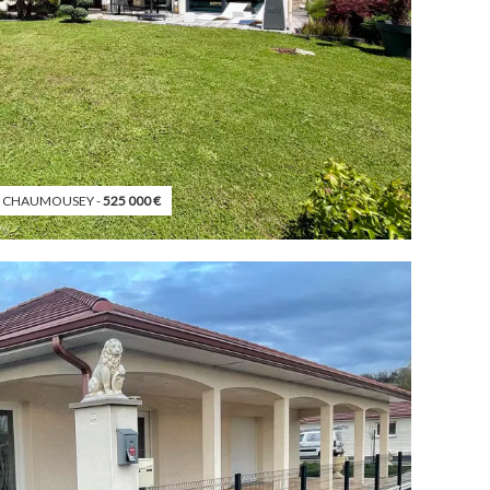
 CHAUMOUSEY -
525 000
€