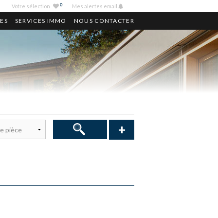
0
Votre sélection
Mes alertes email
ES
SERVICES IMMO
NOUS CONTACTER
+