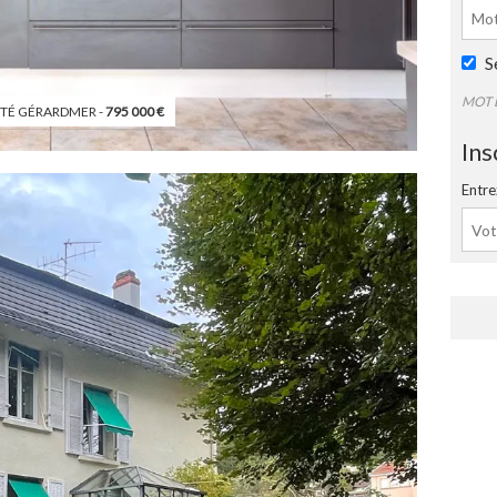
S
MOT 
TÉ GÉRARDMER -
795 000
€
Ins
Entre