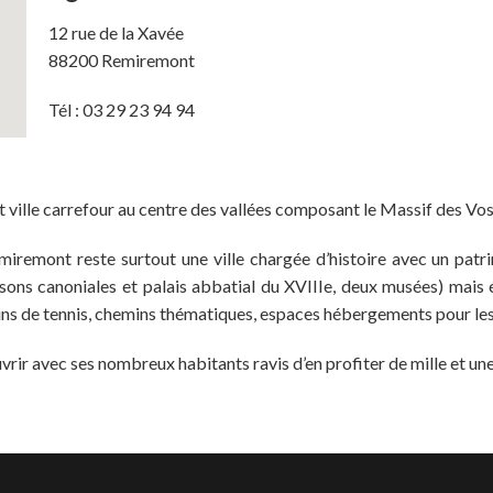
12 rue de la Xavée
88200 Remiremont
Tél : 03 29 23 94 94
ille carrefour au centre des vallées composant le Massif des Vosge
Remiremont reste surtout une ville chargée d’histoire avec un pat
isons canoniales et palais abbatial du XVIIIe, deux musées) mai
ains de tennis, chemins thématiques, espaces hébergements pour le
vrir avec ses nombreux habitants ravis d’en profiter de mille et un