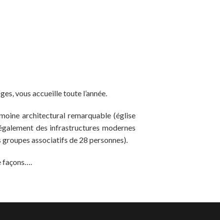
s, vous accueille toute l’année.
rimoine architectural remarquable (église
s également des infrastructures modernes
s groupes associatifs de 28 personnes).
e façons….