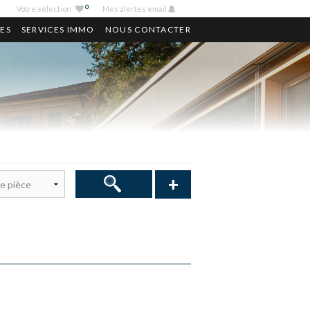
0
Votre sélection
Mes alertes email
ES
SERVICES IMMO
NOUS CONTACTER
+