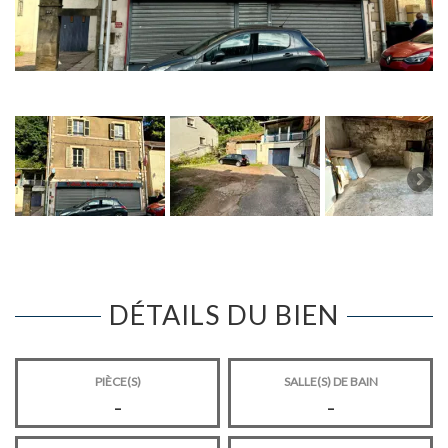
DÉTAILS DU BIEN
PIÈCE(S)
SALLE(S) DE BAIN
-
-