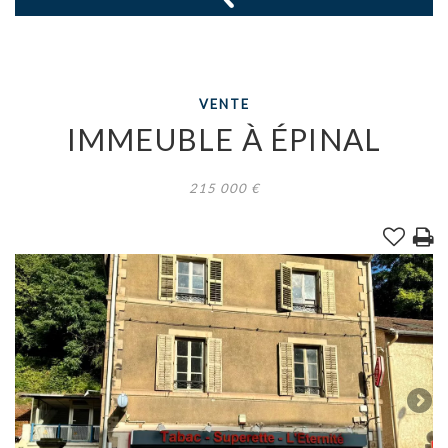
VENTE
IMMEUBLE
À
ÉPINAL
215 000
€