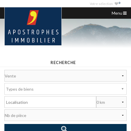
0
Votre sélection
Menu
ACCUEIL
NOS ANNONCES
VENDRE
NOS AGENCES
RECHERCHE
SERVICES IMMO
NOUS CONTACTER
Types de biens