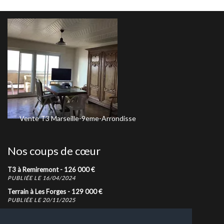
Vente
T3
Marseille-9eme-Arrondisse
Vente
Terrain
Ép
258 800
€
Nos coups de cœur
T3 à Remiremont -
126 000
€
PUBLIÉE LE 16/04/2024
Terrain à Les Forges -
129 000
€
PUBLIÉE LE 20/11/2025
T2 à Épinal -
125 000
€
PUBLIÉE LE 14/03/2023