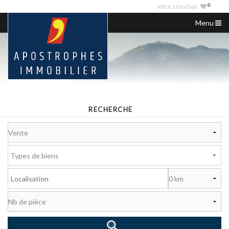
0
Votre sélection
Menu
ACCUEIL
NOS ANNONCES
VENDRE
NOS AGENCES
RECHERCHE
SERVICES IMMO
NOUS CONTACTER
Types de biens