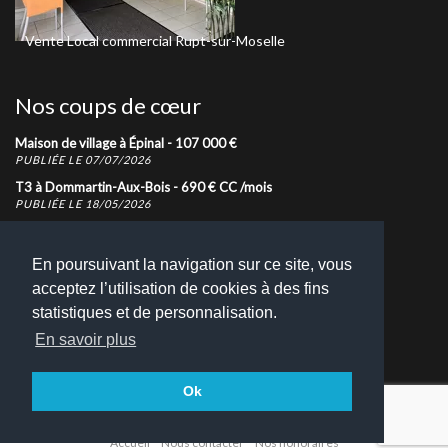
Vente
Local commercial
Rupt-sur-Moselle
Location
T2
Épinal
195 000
€
Nos coups de cœur
Maison de village à Épinal -
107 000
€
PUBLIÉE LE 07/07/2026
T3 à Dommartin-Aux-Bois -
690
€
CC
/mois
PUBLIÉE LE 18/05/2026
T3 à Épinal -
710
€
CC
/mois
PUBLIÉE LE 05/08/2026
En poursuivant la navigation sur ce site, vous
acceptez l’utilisation de cookies à des fins
Nous contacter
statistiques et de personnalisation.
N'hésitez pas à nous contacter pour toutes demandes
En savoir plus
d'informations
Retrouvez toutes nos coordonnées
Ok
Accueil
Nous contacter
Nos honoraires