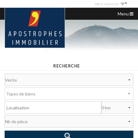
0
Votre sélection
Menu
ACCUEIL
NOS ANNONCES
VENDRE
NOS AGENCES
RECHERCHE
SERVICES IMMO
NOUS CONTACTER
Types de biens