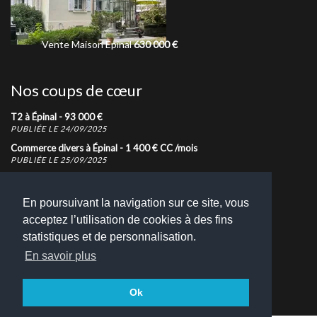
Vente
Maison
Épinal
630 000
€
Vente
Maison
Ép
Nos coups de cœur
T2 à Épinal -
93 000
€
PUBLIÉE LE 24/09/2025
Commerce divers à Épinal -
1 400
€
CC
/mois
PUBLIÉE LE 25/09/2025
T3 à Épinal -
115 000
€
PUBLIÉE LE 07/02/2026
En poursuivant la navigation sur ce site, vous
acceptez l’utilisation de cookies à des fins
Nous contacter
statistiques et de personnalisation.
N'hésitez pas à nous contacter pour toutes demandes
En savoir plus
d'informations
Retrouvez toutes nos coordonnées
Ok