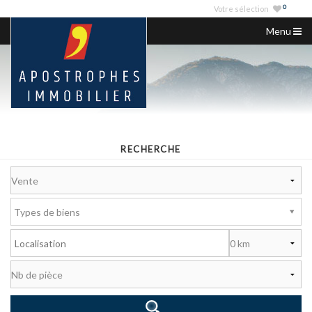
0
Votre sélection
Menu
ACCUEIL
NOS ANNONCES
VENDRE
NOS AGENCES
RECHERCHE
SERVICES IMMO
NOUS CONTACTER
Types de biens