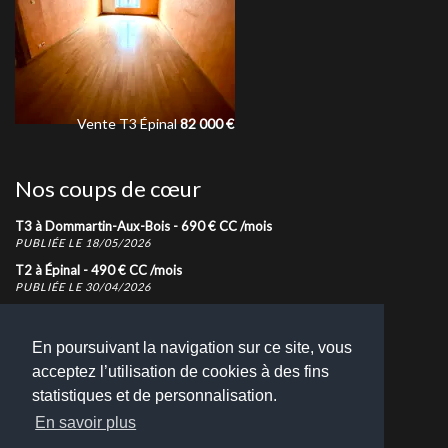
Location
Propriété
Épinal
600
€
CC
/mois
Vente
Terr
Nos coups de cœur
T3 à Dommartin-Aux-Bois -
690
€
CC
/mois
PUBLIÉE LE 18/05/2026
T2 à Épinal -
490
€
CC
/mois
PUBLIÉE LE 30/04/2026
Immeuble à Golbey -
248 000
€
PUBLIÉE LE 03/03/2025
En poursuivant la navigation sur ce site, vous
acceptez l’utilisation de cookies à des fins
Nous contacter
statistiques et de personnalisation.
N'hésitez pas à nous contacter pour toutes demandes
En savoir plus
d'informations