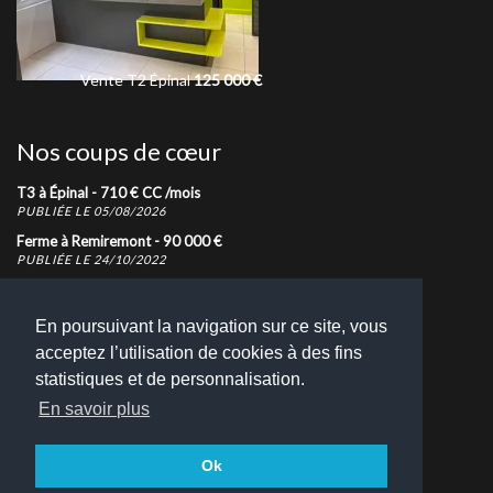
le
Vente
T2
Épinal
125 000
€
Vente
Terrain
Te
Nos coups de cœur
T3 à Épinal -
710
€
CC
/mois
PUBLIÉE LE 05/08/2026
Ferme à Remiremont -
90 000
€
PUBLIÉE LE 24/10/2022
T1 à Épinal -
425
€
CC
/mois
PUBLIÉE LE 06/05/2026
En poursuivant la navigation sur ce site, vous
acceptez l’utilisation de cookies à des fins
Nous contacter
statistiques et de personnalisation.
N'hésitez pas à nous contacter pour toutes demandes
En savoir plus
d'informations
Retrouvez toutes nos coordonnées
Ok