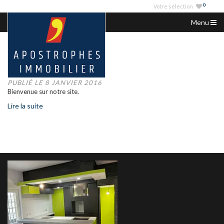
0
Votre sélection
Menu
ACCUEIL
NOS ANNONCES
NOUVEAU SITE
VENDRE
PUBLIÉ LE 8 JANVIER 2016
Bienvenue sur notre site.
NOS AGENCES
Lire la suite
SERVICES IMMO
NOUS CONTACTER